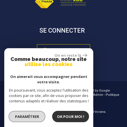
SE CONNECTER
Espace propriétaire
On en reste là
Comme beaucoup, notre site
utilise les cookies
On aimerait vous accompagner pendant
votre visite.
En poursuivant, vous acceptez l'utilisation des
© 2026 | Tous droits réservés | Traduction powered by Google
Plan du site
-
Mentions légales
-
Nos honoraires
-
Liens
-
Admin
-
Politique
cookies par ce site, afin de vous proposer des
RGPD
contenus adaptés et réaliser des statistiques !
Site internet compatible multi-supports,
un seul site adaptable à tous les types d'écrans.
PARAMÉTRER
OK POUR MOI !