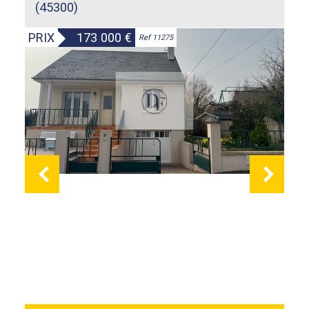
(45300)
PRIX
173 000
€
Ref 11275