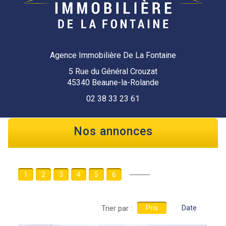
Agence Immobilière De La Fontaine
5 Rue du Général Crouzat
45340 Beaune-la-Rolande
02 38 33 23 61
Nos annonces
1
2
3
4
5
6
Trier par :
Prix
Date