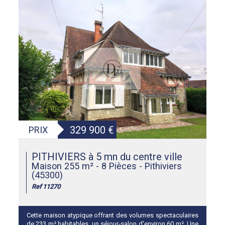
329 900
€
PRIX
PITHIVIERS à 5 mn du centre ville
Maison 255 m² - 8 Pièces - Pithiviers
(45300)
Ref 11270
Cette maison atypique offrant des volumes spectaculaires
de 233 m² habitables, un séjour-salon d'environ 60 m², Une