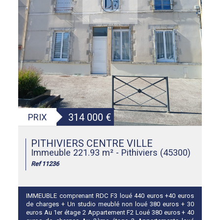
314 000
€
PRIX
PITHIVIERS CENTRE VILLE
Immeuble 221.93 m² - Pithiviers (45300)
Ref 11236
IMMEUBLE comprenant RDC F3 loué 440 euros +40 euros
de charges + Un studio meublé non loué 380 euros + 30
euros Au 1er étage 2 Appartement F2 Loué 380 euros + 40