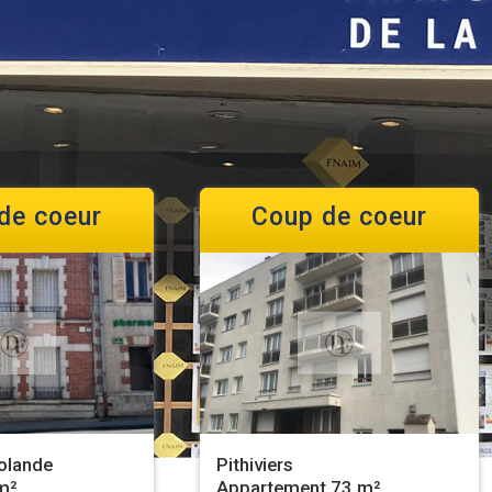
de coeur
Coup de coeur
olande
Pithiviers
m²
Appartement 73 m²