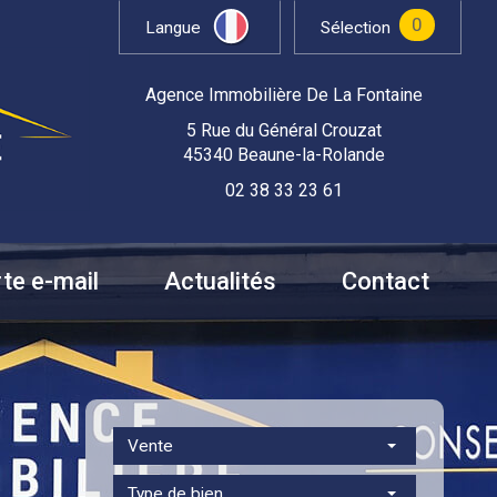
0
Langue
Sélection
Agence Immobilière De La Fontaine
5 Rue du Général Crouzat
45340 Beaune-la-Rolande
02 38 33 23 61
rte e-mail
Actualités
Contact
Vente
Type de bien