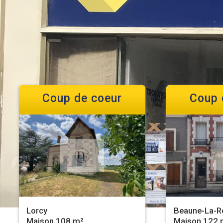
Coup de coeur
Coup 
Lorcy
Beaune-La-R
Maison 108 m²
Maison 122 