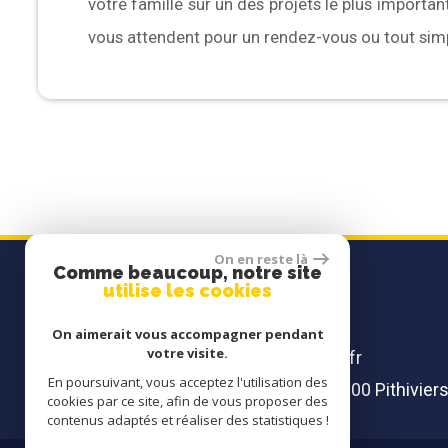
votre famille sur un des projets le plus important
vous attendent pour un rendez-vous ou tout si
On en reste là
Comme beaucoup, notre site
COORDONNÉES
utilise les cookies
Tél :
02 38 30 10 58
On aimerait vous accompagner pendant
votre visite.
E-mail :
pithiviers@agencedelafontaine.fr
En poursuivant, vous acceptez l'utilisation des
Adresse :
14 bis rue de la Couronne 45300 Pithivier
cookies par ce site, afin de vous proposer des
contenus adaptés et réaliser des statistiques !