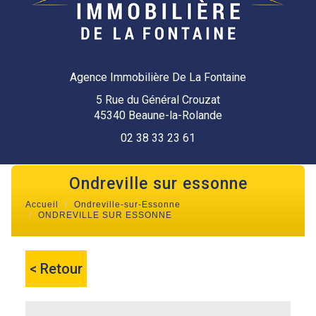
Agence Immobilière De La Fontaine
5 Rue du Général Crouzat
45340 Beaune-la-Rolande
02 38 33 23 61
ondreville sur essonne
Accueil
Ondreville-sur-Essonne
ONDREVILLE SUR ESSONNE
< Retour