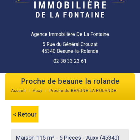
Agence Immobilière De La Fontaine
5 Rue du Général Crouzat
45340 Beaune-la-Rolande
02 38 33 23 61
proche de beaune la rolande
Accueil
Auxy
Proche de BEAUNE LA ROLANDE
< Retour
Maison 115 m² - 5 Pièces - Auxy (45340)