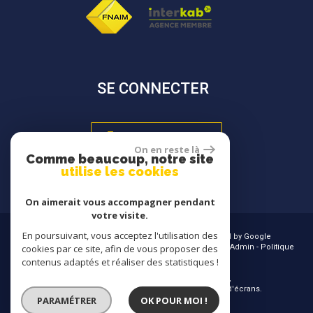
SE CONNECTER
Espace propriétaire
On en reste là
Comme beaucoup, notre site
utilise les cookies
On aimerait vous accompagner pendant
votre visite.
En poursuivant, vous acceptez l'utilisation des
© 2026 | Tous droits réservés | Traduction powered by Google
Plan du site
-
Mentions légales
-
Nos honoraires
-
Liens
-
Admin
-
Politique
cookies par ce site, afin de vous proposer des
RGPD
contenus adaptés et réaliser des statistiques !
Site internet compatible multi-supports,
un seul site adaptable à tous les types d'écrans.
PARAMÉTRER
OK POUR MOI !