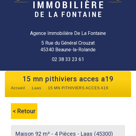
Agence Immobilière De La Fontaine
5 Rue du Général Crouzat
45340 Beaune-la-Rolande
02 38 33 23 61
15 mn pithiviers acces a19
Accueil
Laas
15 MN PITHIVIERS ACCES A19
< Retour
Maison 92 m² - 4 Pièces - Laas (45300)