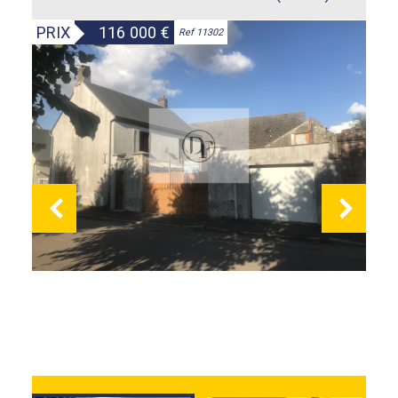
PRIX
116 000
€
Ref 11302