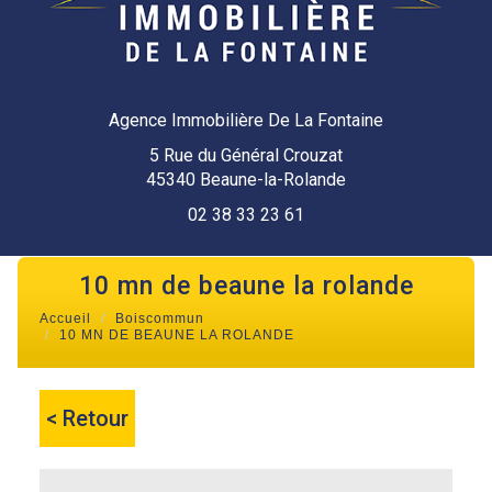
Agence Immobilière De La Fontaine
5 Rue du Général Crouzat
45340 Beaune-la-Rolande
02 38 33 23 61
10 mn de beaune la rolande
Accueil
Boiscommun
10 MN DE BEAUNE LA ROLANDE
< Retour