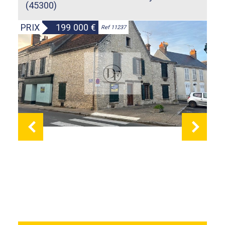
(45300)
PRIX
199 000
€
Ref 11237