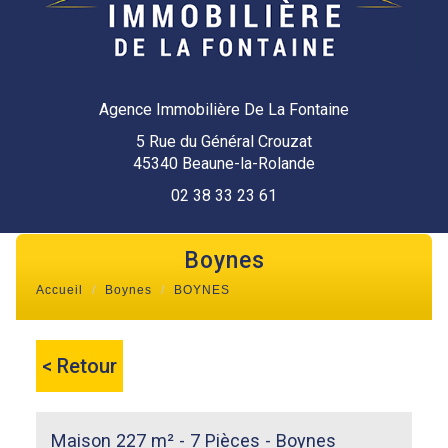
Agence Immobilière De La Fontaine
5 Rue du Général Crouzat
45340 Beaune-la-Rolande
02 38 33 23 61
boynes
Accueil
Boynes
BOYNES
< Retour
Maison 227 m² - 7 Pièces - Boynes