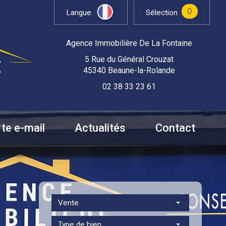
0
Langue
Sélection
Agence Immobilière De La Fontaine
5 Rue du Général Crouzat
45340 Beaune-la-Rolande
02 38 33 23 61
rte e-mail
Actualités
Contact
Vente
Type de bien