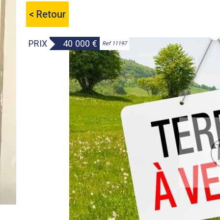
< Retour
PRIX
40 000
€
Ref 11197