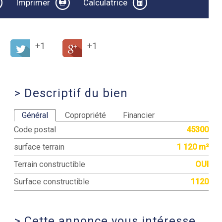
Imprimer
Calculatrice
+1
+1
>
Descriptif du bien
Général
Copropriété
Financier
Code postal
45300
surface terrain
1 120 m²
Terrain constructible
OUI
Surface constructible
1120
>
Cette annonce vous intéresse