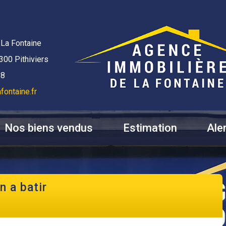
La Fontaine
300 Pithiviers
58
fontaine.fr
Nos biens vendus
Estimation
Ale
in a batir