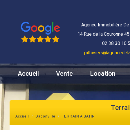
Agence Immobilière De 
14 Rue de la Couronne 45
02 38 30 10 
pithiviers@agencedela
Accueil
Vente
Location
terra
Accueil
Dadonville
TERRAIN A BATIR